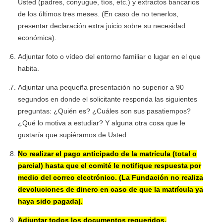
Usted (padres, conyugue, tíos, etc.) y extractos bancarios
de los últimos tres meses. (En caso de no tenerlos,
presentar declaración extra juicio sobre su necesidad
económica).
Adjuntar foto o vídeo del entorno familiar o lugar en el que
habita.
Adjuntar una pequeña presentación no superior a 90
segundos en donde el solicitante responda las siguientes
preguntas: ¿Quién es? ¿Cuáles son sus pasatiempos?
¿Qué lo motiva a estudiar? Y alguna otra cosa que le
gustaría que supiéramos de Usted.
No realizar el pago anticipado de la matrícula (total o
parcial) hasta que el comité le notifique respuesta por
medio del correo electrónico. (La Fundación no realiza
devoluciones de dinero en caso de que la matrícula ya
haya sido pagada).
Adjuntar todos los documentos requeridos.